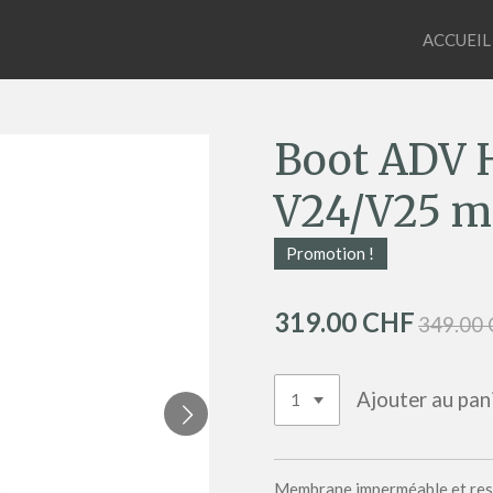
ACCUEIL
Boot ADV H
V24/V25 m
Promotion !
319.00 CHF
349.00
Ajouter au pan
Membrane imperméable et res