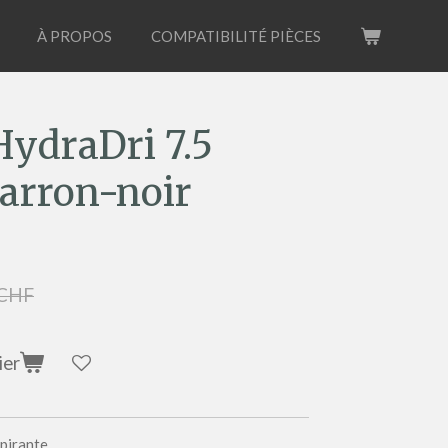
À PROPOS
COMPATIBILITÉ PIÈCES
ydraDri 7.5
arron-noir
 CHF
ier
pirante