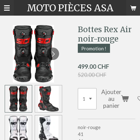
MOTO PIÈCES ASA
Passer
au
contenu
principal
Bottes Rex Air
noir-rouge
Promotion !
499.00 CHF
520.00 CHF
Ajouter
au
panier
noir-rouge
41