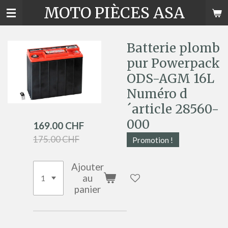
MOTO PIÈCES ASA
Passer
au
contenu
principal
Batterie plomb
pur Powerpack
ODS-AGM 16L
Numéro d
´article 28560-
000
169.00 CHF
175.00 CHF
Promotion !
Ajouter
au
panier