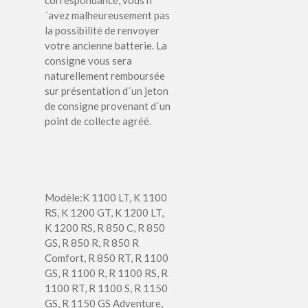
correspondance, vous n
´avez malheureusement pas
la possibilité de renvoyer
votre ancienne batterie. La
consigne vous sera
naturellement remboursée
sur présentation d´un jeton
de consigne provenant d´un
point de collecte agréé.
Modèle:
K 1100 LT
, K 1100
RS
, K 1200 GT
, K 1200 LT
,
K 1200 RS
, R 850 C
, R 850
GS
, R 850 R
, R 850 R
Comfort
, R 850 RT
, R 1100
GS
, R 1100 R
, R 1100 RS
, R
1100 RT
, R 1100 S
, R 1150
GS
, R 1150 GS Adventure
,