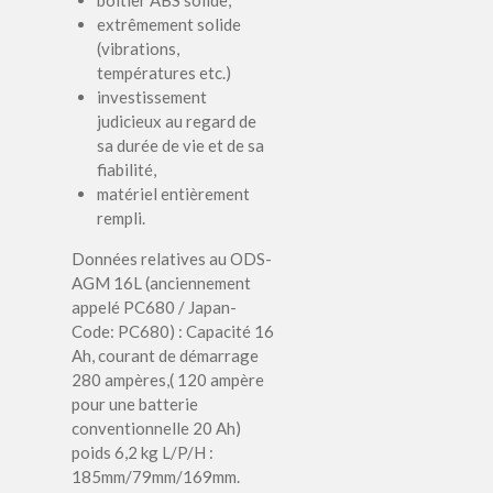
boîtier ABS solide,
extrêmement solide
(vibrations,
températures etc.)
investissement
judicieux au regard de
sa durée de vie et de sa
fiabilité,
matériel entièrement
rempli.
Données relatives au ODS-
AGM 16L (anciennement
appelé PC680 / Japan-
Code: PC680) : Capacité 16
Ah, courant de démarrage
280 ampères,( 120 ampère
pour une batterie
conventionnelle 20 Ah)
poids 6,2 kg L/P/H :
185mm/79mm/169mm.