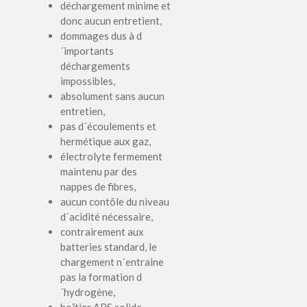
déchargement minime et
donc aucun entretient,
dommages dus à d
´importants
déchargements
impossibles,
absolument sans aucun
entretien,
pas d´écoulements et
hermétique aux gaz,
électrolyte fermement
maintenu par des
nappes de fibres,
aucun contôle du niveau
d´acidité nécessaire,
contrairement aux
batteries standard, le
chargement n´entraine
pas la formation d
´hydrogène,