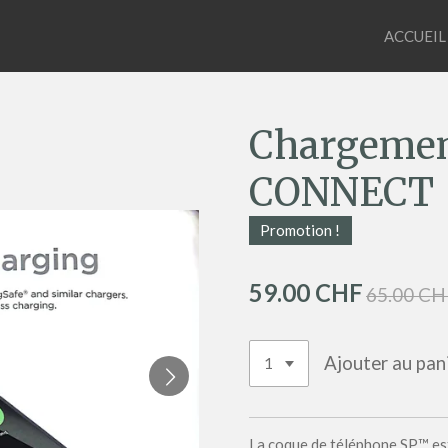
ACCUEIL
Chargement
CONNECT
Promotion !
59.00 CHF
65.00 CH
Ajouter au pan
La coque de téléphone SP™ es