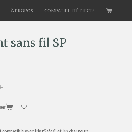
À PROPOS
COMPATIBILITÉ PIÈCES
 sans fil SP
F
ier
t compatible avec MagSafe® et les chargeurs